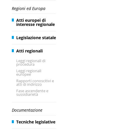
Regioni ed Europa
Atti europei di
interesse regionale
Legislazione statale
Atti regionali
Leggi regionali di
procedura
Leggi regionali
europee
Rapporti conoscitivi e
atti di indirizzo
Fase ascendente e
sussidiarietà
Documentazione
Tecniche legislative