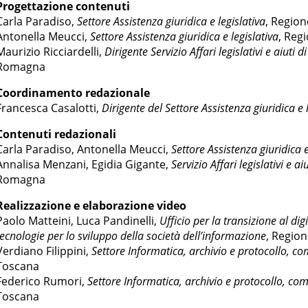
Progettazione contenuti
Carla Paradiso,
Settore Assistenza giuridica e legislativa
, Regio
Antonella Meucci,
Settore Assistenza giuridica e legislativa
, Reg
Maurizio Ricciardelli,
Dirigente Servizio Affari legislativi e aiuti d
Romagna
Coordinamento redazionale
Francesca Casalotti,
Dirigente del Settore Assistenza giuridica e 
Contenuti redazionali
Carla Paradiso, Antonella Meucci,
Settore Assistenza giuridica e
Annalisa Menzani, Egidia Gigante,
Servizio Affari legislativi e ai
Romagna
Realizzazione e elaborazione video
Paolo Matteini, Luca Pandinelli,
Ufficio per la transizione al digi
tecnologie per lo sviluppo della società dell’informazione
, Regio
Verdiano Filippini,
Settore Informatica, archivio e protocollo, c
Toscana
Federico Rumori,
Settore Informatica, archivio e protocollo, c
Toscana