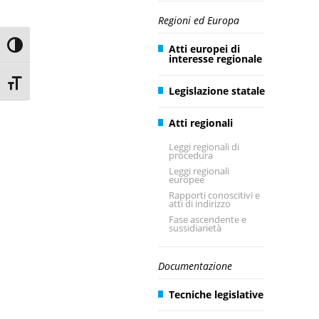
Regioni ed Europa
Toggle High Contrast
Atti europei di
interesse regionale
Toggle Font size
Legislazione statale
Atti regionali
Leggi regionali di
procedura
Leggi regionali
europee
Rapporti conoscitivi e
atti di indirizzo
Fase ascendente e
sussidiarietà
Documentazione
Tecniche legislative