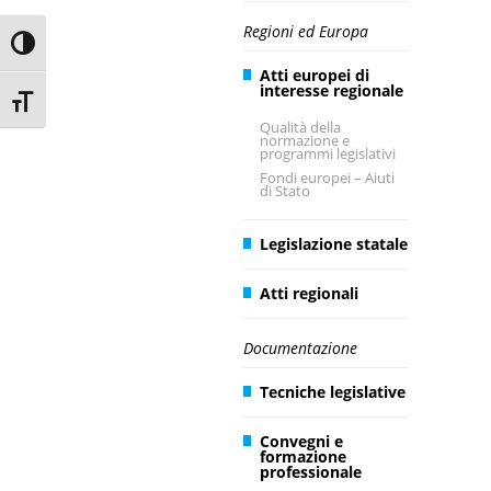
Regioni ed Europa
Toggle High Contrast
Atti europei di
interesse regionale
Toggle Font size
Qualità della
normazione e
programmi legislativi
Fondi europei – Aiuti
di Stato
Legislazione statale
Atti regionali
Documentazione
Tecniche legislative
Convegni e
formazione
professionale