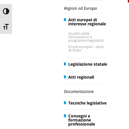
Regioni ed Europa
Toggle High Contrast
Atti europei di
interesse regionale
Toggle Font size
Qualità della
normazione e
programmi legislativi
Fondi europei – Aiuti
di Stato
Legislazione statale
Atti regionali
Documentazione
Tecniche legislative
Convegni e
formazione
professionale