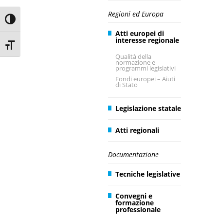
Regioni ed Europa
Toggle High Contrast
Atti europei di
interesse regionale
Toggle Font size
Qualità della
normazione e
programmi legislativi
Fondi europei – Aiuti
di Stato
Legislazione statale
Atti regionali
Documentazione
Tecniche legislative
Convegni e
formazione
professionale