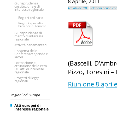
8 Aprile, 2011
Giurisprudenza
costituzionale di
Attività dell'OLI
Relazioni periodiche
interesse regionale
Regioni ordinarie
Regioni speciali e
Province autonome
Giurisprudenza di
merito di interesse
regionale
Attività parlamentari
Il sistema delle
Conferenze: agenda e
lavori
(Bascelli, D’Ambr
Formazione e
attuazione del diritto
UE: atti di interesse
Pizzo, Toresini – 
regionale
Progetti di legge
regionali
Riunione 8 april
Regioni ed Europa
Atti europei di
interesse regionale