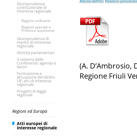
Attività dell'OLI
Relazioni periodiche
Giurisprudenza
costituzionale di
interesse regionale
Regioni ordinarie
Regioni speciali e
Province autonome
Giurisprudenza di
merito di interesse
regionale
Attività parlamentari
Il sistema delle
Conferenze: agenda e
(A. D’Ambrosio, D
lavori
Formazione e
Regione Friuli Ve
attuazione del diritto
UE: atti di interesse
regionale
Progetti di legge
regionali
Regioni ed Europa
Atti europei di
interesse regionale