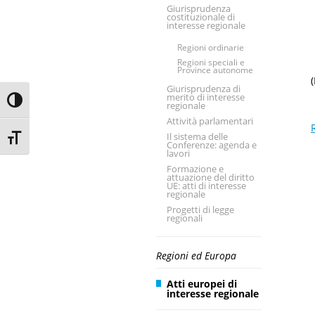
Giurisprudenza
costituzionale di
interesse regionale
Regioni ordinarie
Regioni speciali e
Province autonome
Giurisprudenza di
merito di interesse
Toggle High Contrast
regionale
Attività parlamentari
Il sistema delle
Toggle Font size
Conferenze: agenda e
lavori
Formazione e
attuazione del diritto
UE: atti di interesse
regionale
Progetti di legge
regionali
Regioni ed Europa
Atti europei di
interesse regionale