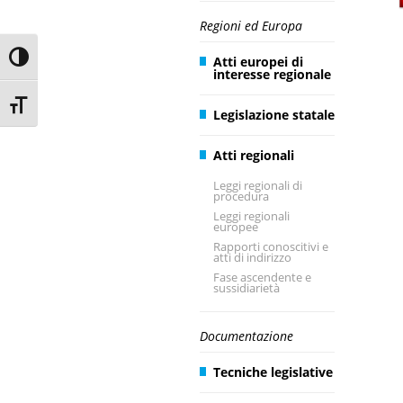
Regioni ed Europa
Toggle High Contrast
Atti europei di
interesse regionale
Toggle Font size
Legislazione statale
Atti regionali
Leggi regionali di
procedura
Leggi regionali
europee
Rapporti conoscitivi e
atti di indirizzo
Fase ascendente e
sussidiarietà
Documentazione
Tecniche legislative