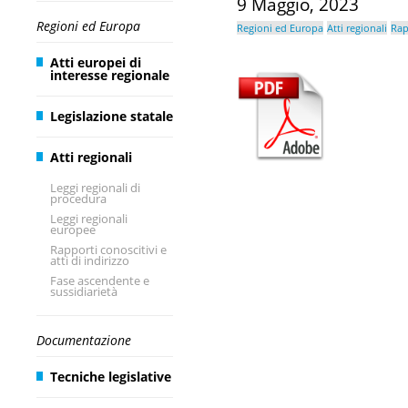
9 Maggio, 2023
Regioni ed Europa
Regioni ed Europa
Atti regionali
Rap
Atti europei di
interesse regionale
Legislazione statale
Atti regionali
Leggi regionali di
procedura
Leggi regionali
europee
Rapporti conoscitivi e
atti di indirizzo
Fase ascendente e
sussidiarietà
Documentazione
Tecniche legislative