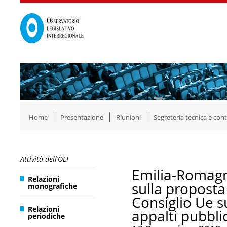
Home
Presentazione
Riunioni
Segreteria tecnica e cont
Attività dell’OLI
Emilia-Romagn
Relazioni
sulla proposta
monografiche
Consiglio Ue su
Relazioni
appalti pubbli
periodiche