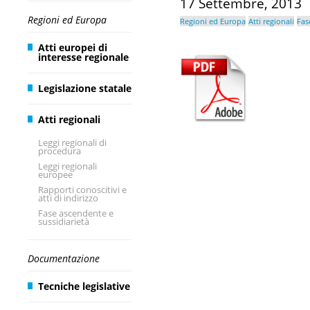
17 Settembre, 2013
Regioni ed Europa
Regioni ed Europa
Atti regionali
Fas
Atti europei di
interesse regionale
Legislazione statale
Atti regionali
Leggi regionali di
procedura
Leggi regionali
europee
Rapporti conoscitivi e
atti di indirizzo
Fase ascendente e
sussidiarietà
Documentazione
Tecniche legislative