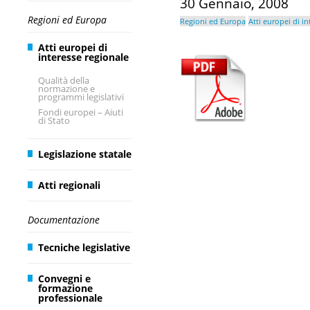
30 Gennaio, 2008
Regioni ed Europa
Regioni ed Europa
Atti europei di i
Atti europei di
interesse regionale
Qualità della
normazione e
programmi legislativi
Fondi europei – Aiuti
di Stato
Legislazione statale
Atti regionali
Documentazione
Tecniche legislative
Convegni e
formazione
professionale