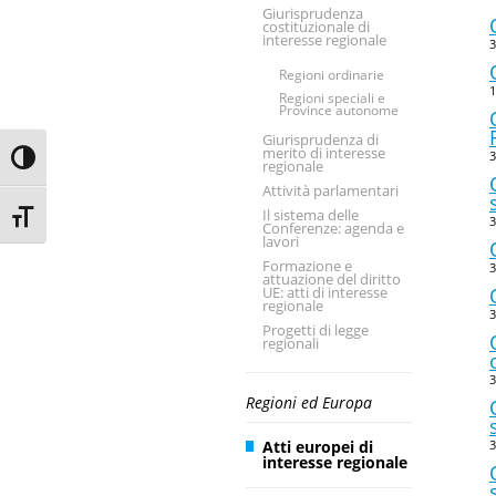
Giurisprudenza
costituzionale di
interesse regionale
3
Regioni ordinarie
1
Regioni speciali e
Province autonome
Giurisprudenza di
merito di interesse
3
Toggle High Contrast
regionale
Attività parlamentari
Il sistema delle
Toggle Font size
3
Conferenze: agenda e
lavori
Formazione e
3
attuazione del diritto
UE: atti di interesse
regionale
3
Progetti di legge
regionali
3
Regioni ed Europa
Atti europei di
3
interesse regionale