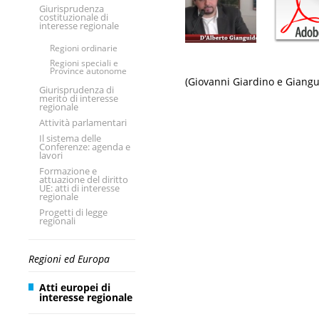
Giurisprudenza
costituzionale di
interesse regionale
Regioni ordinarie
Regioni speciali e
Province autonome
(Giovanni Giardino e Giangu
Giurisprudenza di
merito di interesse
regionale
Attività parlamentari
Il sistema delle
Conferenze: agenda e
lavori
Formazione e
attuazione del diritto
UE: atti di interesse
regionale
Progetti di legge
regionali
Regioni ed Europa
Atti europei di
interesse regionale