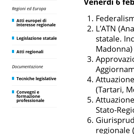
Venerdì 6 feb
Regioni ed Europa
Federalism
Atti europei di
interesse regionale
L’ATN (Ana
statale. I
Legislazione statale
Madonna)
Atti regionali
Approvazio
Documentazione
Aggiornam
Attuazione
Tecniche legislative
(Tartari, M
Convegni e
formazione
Attuazione 
professionale
Stato-Regi
Giurisprud
regionale 