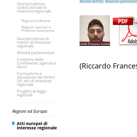
Attività dell'OLI
Relazioni periodiche
Giurisprudenza
costituzionale di
interesse regionale
Regioni ordinarie
Regioni speciali e
Province autonome
Giurisprudenza di
merito di interesse
regionale
Attività parlamentari
Il sistema delle
Conferenze: agenda e
(Riccardo France
lavori
Formazione e
attuazione del diritto
UE: atti di interesse
regionale
Progetti di legge
regionali
Regioni ed Europa
Atti europei di
interesse regionale