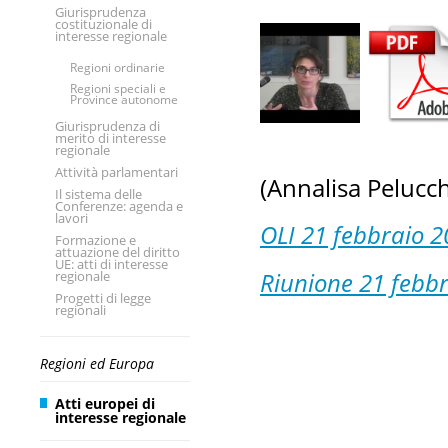
Giurisprudenza
costituzionale di
interesse regionale
Regioni ordinarie
Regioni speciali e
Province autonome
Giurisprudenza di
merito di interesse
regionale
Attività parlamentari
(Annalisa Pelucc
Il sistema delle
Conferenze: agenda e
lavori
OLI 21 febbraio 2
Formazione e
attuazione del diritto
UE: atti di interesse
Riunione 21 febb
regionale
Progetti di legge
regionali
Regioni ed Europa
Atti europei di
interesse regionale