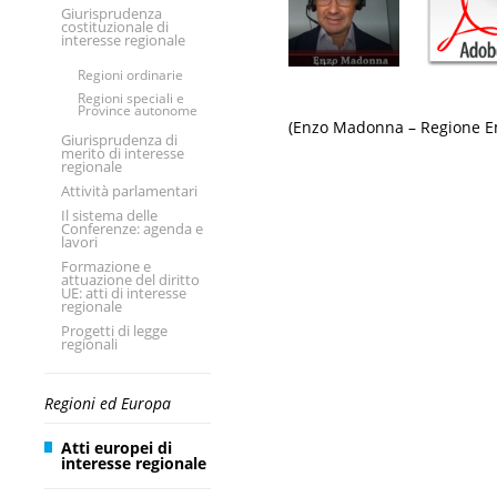
Giurisprudenza
costituzionale di
interesse regionale
Regioni ordinarie
Regioni speciali e
Province autonome
(Enzo Madonna – Regione E
Giurisprudenza di
merito di interesse
regionale
Attività parlamentari
Il sistema delle
Conferenze: agenda e
lavori
Formazione e
attuazione del diritto
UE: atti di interesse
regionale
Progetti di legge
regionali
Regioni ed Europa
Atti europei di
interesse regionale