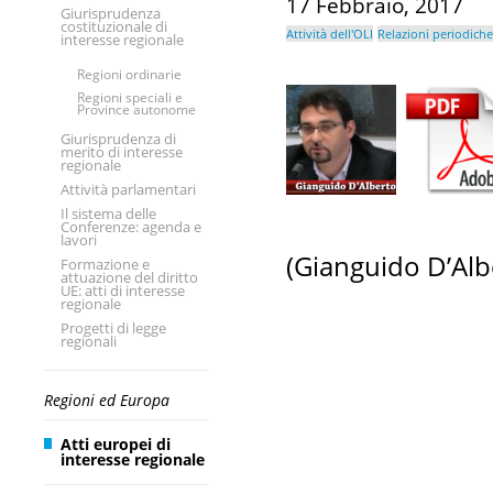
17 Febbraio, 2017
Giurisprudenza
costituzionale di
Attività dell'OLI
Relazioni periodiche
interesse regionale
Regioni ordinarie
Regioni speciali e
Province autonome
Giurisprudenza di
merito di interesse
regionale
Attività parlamentari
Il sistema delle
Conferenze: agenda e
lavori
(Gianguido D’Alb
Formazione e
attuazione del diritto
UE: atti di interesse
regionale
Progetti di legge
regionali
Regioni ed Europa
Atti europei di
interesse regionale