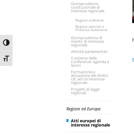
Giurisprudenza
costituzionale di
interesse regionale
Regioni ordinarie
Regioni speciali e
Province autonome
Giurisprudenza di
merito di interesse
Toggle High Contrast
regionale
Attività parlamentari
Il sistema delle
Toggle Font size
Conferenze: agenda e
lavori
Formazione e
attuazione del diritto
UE: atti di interesse
regionale
Progetti di legge
regionali
Regioni ed Europa
Atti europei di
interesse regionale