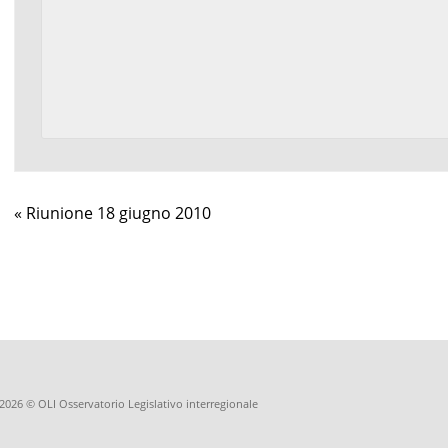
Evento
«
Riunione 18 giugno 2010
Navigazione
2026 © OLI Osservatorio Legislativo interregionale