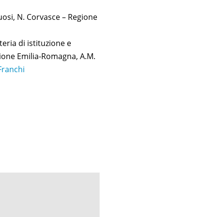
ruosi, N. Corvasce – Regione
ria di istituzione e
gione Emilia-Romagna, A.M.
Franchi