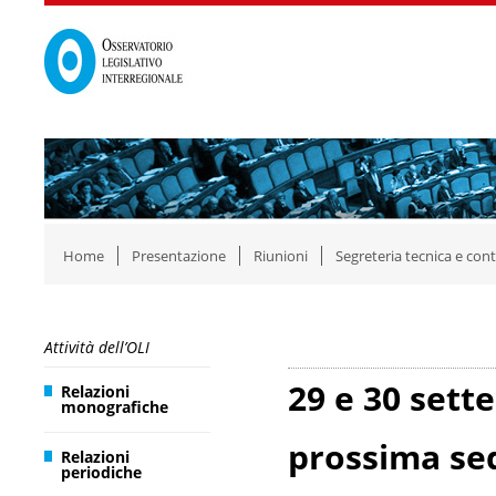
Home
Presentazione
Riunioni
Segreteria tecnica e cont
Attività dell’OLI
29 e 30 sett
Relazioni
monografiche
prossima sed
Relazioni
periodiche