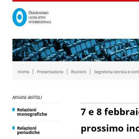
Home
Presentazione
Riunioni
Segreteria tecnica e cont
Attività dell’OLI
7 e 8 febbrai
Relazioni
monografiche
prossimo inc
Relazioni
periodiche